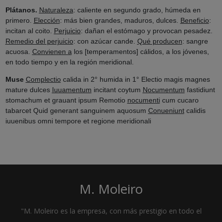
Plátanos.
Naturaleza
: caliente en segundo grado, húmeda en
primero.
Elección
: más bien grandes, maduros, dulces.
Beneficio
:
incitan al coito.
Perjuicio
: dañan el estómago y provocan pesadez.
Remedio del perjuicio
: con azúcar cande.
Qué producen
: sangre
acuosa.
Convienen a
los [temperamentos] cálidos, a los jóvenes,
en todo tiempo y en la región meridional.
Muse
Complectio
calida in 2° humida in 1° Electio magis magnes
mature dulces
Iuuamentum
incitant coytum
Nocumentum
fastidiunt
stomachum et grauant ipsum Remotio
nocumenti
cum cucaro
tabarcet Quid generant sanguinem aquosum
Conueniunt
calidis
iuuenibus omni tempore et regione meridionali
M. Moleiro
"M. Moleiro es la empresa, con más prestigio en todo el