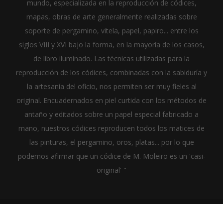
mundo, especializada en la reproducción de códices,
mapas, obras de arte generalmente realizadas sobre
soporte de pergamino, vitela, papel, papiro... entre los
siglos VIII y XVI bajo la forma, en la mayoría de los casos,
de libro iluminado. Las técnicas utilizadas para la
reproducción de los códices, combinadas con la sabiduría y
la artesanía del oficio, nos permiten ser muy fieles al
original. Encuadernados en piel curtida con los métodos de
antaño y editados sobre un papel especial fabricado a
mano, nuestros códices reproducen todos los matices de
las pinturas, el pergamino, oros, platas... por lo que
podemos afirmar que un códice de M. Moleiro es un 'casi-
original' "