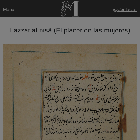
Menú
@
Contactar
Lazzat al-nisâ (El placer de las mujeres)