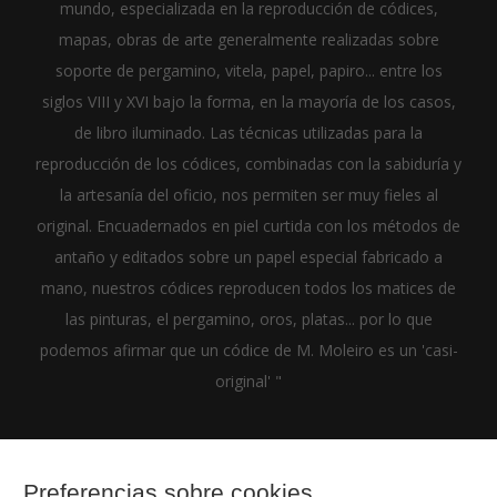
mundo, especializada en la reproducción de códices,
mapas, obras de arte generalmente realizadas sobre
soporte de pergamino, vitela, papel, papiro... entre los
siglos VIII y XVI bajo la forma, en la mayoría de los casos,
de libro iluminado. Las técnicas utilizadas para la
reproducción de los códices, combinadas con la sabiduría y
la artesanía del oficio, nos permiten ser muy fieles al
original. Encuadernados en piel curtida con los métodos de
antaño y editados sobre un papel especial fabricado a
mano, nuestros códices reproducen todos los matices de
las pinturas, el pergamino, oros, platas... por lo que
podemos afirmar que un códice de M. Moleiro es un 'casi-
original' "
Preferencias sobre cookies