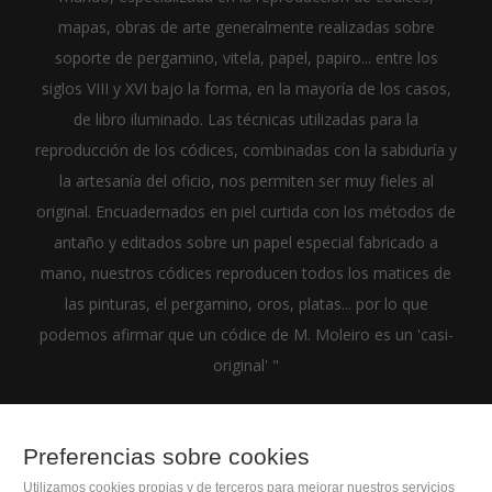
mapas, obras de arte generalmente realizadas sobre
soporte de pergamino, vitela, papel, papiro... entre los
siglos VIII y XVI bajo la forma, en la mayoría de los casos,
de libro iluminado. Las técnicas utilizadas para la
reproducción de los códices, combinadas con la sabiduría y
la artesanía del oficio, nos permiten ser muy fieles al
original. Encuadernados en piel curtida con los métodos de
antaño y editados sobre un papel especial fabricado a
mano, nuestros códices reproducen todos los matices de
las pinturas, el pergamino, oros, platas... por lo que
podemos afirmar que un códice de M. Moleiro es un 'casi-
original' "
Preferencias sobre cookies
Utilizamos cookies propias y de terceros para mejorar nuestros servicios