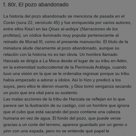
f. 80r, El pozo abandonado
La historia del pozo abandonado se menciona de pasada en el
Corán (sura 22, versículo 45) y fue enriquecida por varios autores,
entre ellos Kisa’i en las
Qisas al-anbiya
’ (
Narraciones de los
profetas
), un códice iluminado muy popular perteneciente al
reinado de Murad III, como el presente manuscrito. El título de la
miniatura alude claramente al pozo abandonado, aunque su
relación con la historia no es tan obvia. Un hombre llamado
Hanzala se dirigía a La Meca desde el lugar de su tribu en Adén,
en la extremidad sudoccidental de la Península Arábiga, cuando
tuvo una visión en la que se le ordenaba regresar porque su tribu
había empezado a adorar a ídolos. Así lo hizo y predicó a los
suyos, pero ellos le dieron muerte, y Dios tomó venganza secando
un pozo que era vital para su sustento.
Las malas acciones de la tribu de Hanzala se reflejan en lo que
parece ser la ilustración de su castigo, con un hombre que ignora
que el cubo que está sacando del pozo contiene una cabeza
humana en vez de agua. El fondo del pozo, que puede verse
gracias a un corte del terreno, aparece guardado por un genio o
yinn
con una espada, pero no se entiende qué papel le