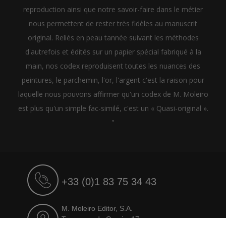
reproduction ainsi que notre savoir-faire dans le métier
nous permettent de rester très fidèles au manuscrit
original. Reliés en peau tannée suivant les méthodes
d'autrefois et édités sur un papier spécial fabriqué à la
main, nos codex reproduisent toutes les nuances des
peintures, le parchemin, l'or, l'argent c'est la raison pour
laquelle nous pouvons affirmer qu'un codex de M. Moleiro
est plus qu'un simple fac-similé, c'est un « Quasi-original ».
"
+33 (0)1 83 75 34 43
M. Moleiro Editor, S.A.
Travesera de Gracia, 17