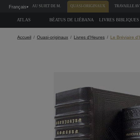
AU SUJET DE M.
QUASI-ORIGINAUX
TRAVAILLE A
Français
▾
MOLEIRO
NOUS
ATLAS
BÉATUS DE LIÉBANA
LIVRES BIBLIQUES
Accueil
Quasi-originaux
Livres d'Heures
Le Bréviaire d'