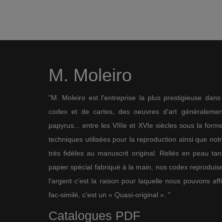
M. Moleiro
"M. Moleiro est l'entreprise la plus prestigieuse dan
codex et de cartes, des oeuvres d'art généralement
papyrus... entre les VIIIe et XVIe siècles sous la for
techniques utilisées pour la reproduction ainsi que not
très fidèles au manuscrit original. Reliés en peau ta
papier spécial fabriqué à la main, nos codex reproduise
l'argent c'est la raison pour laquelle nous pouvons af
fac-similé, c'est un « Quasi-original ». "
Catalogues PDF