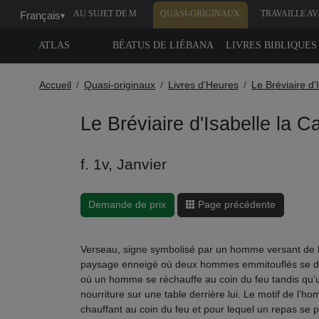
AU SUJET DE M.
QUASI-ORIGINAUX
TRAVAILLE A
Français
▾
MOLEIRO
NOUS
ATLAS
BÉATUS DE LIÉBANA
LIVRES BIBLIQUES
Accueil
Quasi-originaux
Livres d'Heures
Le Bréviaire d'
Le Bréviaire d'Isabelle la C
f. 1v, Janvier
Demande de prix
Page précédente
Verseau, signe symbolisé par un homme versant de l’
paysage enneigé où deux hommes emmitouflés se di
où un homme se réchauffe au coin du feu tandis qu
nourriture sur une table derrière lui. Le motif de l’
chauffant au coin du feu et pour lequel un repas se 