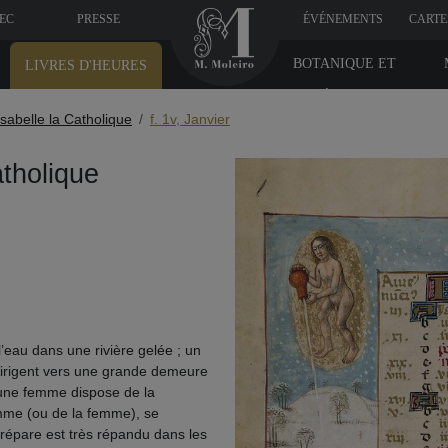
VEC
PRESSE
ÉVÉNEMENTS
CARTE
BOTANIQUE ET
LIVRES D'HEURES
MÉDICINE
Isabelle la Catholique
f. 1v, Janvier
atholique
eau dans une rivière gelée ; un
rigent vers une grande demeure
’une femme dispose de la
homme (ou de la femme), se
prépare est très répandu dans les