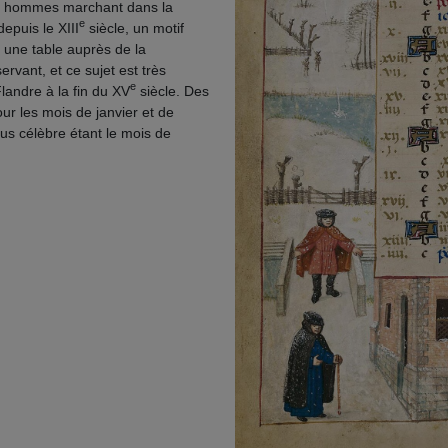
des hommes marchant dans la
e
depuis le
XIII
siècle, un motif
à une table auprès de la
vant, et ce sujet est très
e
andre à la fin du XV
siècle. Des
r les mois de janvier et de
lus célèbre étant le mois de