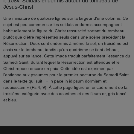
f. 108v, Soldats endormis autour du tombeau de
Jésus-Christ
Une miniature de quatorze lignes sur la largeur d’une colonne. Ce
sujet est peu commun car les soldats endormis accompagnent
habituellement la figure du Christ ressuscité sortant du tombeau,
plutôt que d’être représentés seuls dans une scène précédant la
Résurrection. Deux sont endormis à même le sol, un troisième est
assis sur le tombeau, tandis qu’un quatrième se tient debout,
appuyé sur sa lance. Cette image traduit parfaitement l’essence du
Samedi Saint, durant lequel la Résurrection est attendue et le
Christ repose encore en paix. Cette idée est exprimée par
l’antienne aux psaumes pour le premier nocturne du Samedi Saint
dans le texte qui suit : « In pace in idipsum dormiam et
requiescam » (Ps 4, 9). À cette page figure un encadrement de la
troisième catégorie avec des acanthes et des fleurs or, gris foncé
et bleu.