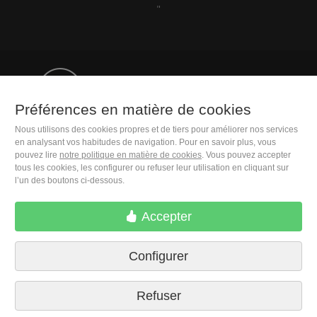
"
+33 (0)1 83 75 34 43
Préférences en matière de cookies
M. Moleiro Editor, S.A.
Nous utilisons des cookies propres et de tiers pour améliorer nos services
en analysant vos habitudes de navigation. Pour en savoir plus, vous
Travesera de Gracia, 17
pouvez lire
notre politique en matière de cookies
. Vous pouvez accepter
E08021 Barcelona (Spain)
tous les cookies, les configurer ou refuser leur utilisation en cliquant sur
l’un des boutons ci-dessous.
Accepter
Configurer
Refuser
Conditions de livraison
Préférences en matière de