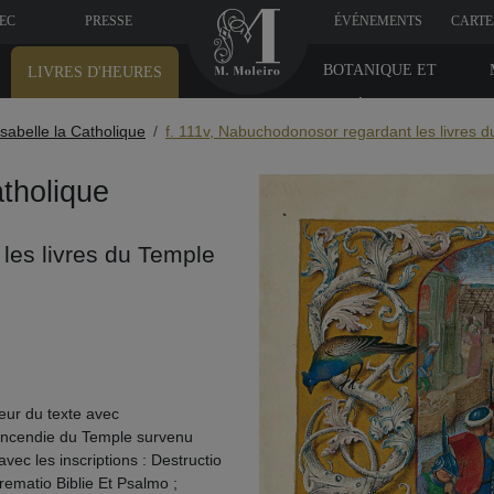
VEC
PRESSE
ÉVÉNEMENTS
CARTE
BOTANIQUE ET
LIVRES D'HEURES
MÉDICINE
Isabelle la Catholique
f. 111v, Nabuchodonosor regardant les livres d
atholique
les livres du Temple
geur du texte avec
l’incendie du Temple survenu
vec les inscriptions : Destructio
ematio Biblie Et Psalmo ;