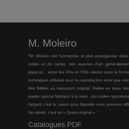
M. Moleiro
"M. Moleiro est l'entreprise la plus prestigieuse dan
codex et de cartes, des oeuvres d'art généralement
papyrus... entre les VIIIe et XVIe siècles sous la for
techniques utilisées pour la reproduction ainsi que not
très fidèles au manuscrit original. Reliés en peau ta
papier spécial fabriqué à la main, nos codex reproduise
l'argent c'est la raison pour laquelle nous pouvons af
fac-similé, c'est un « Quasi-original ». "
Catalogues PDF