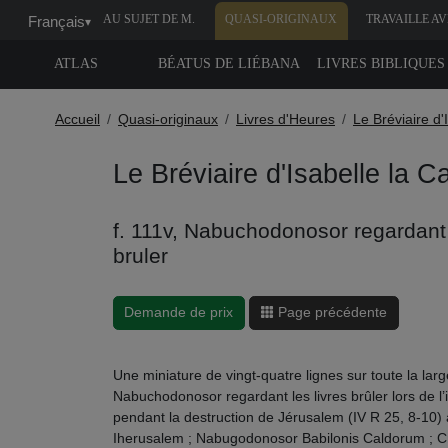
AU SUJET DE M.
QUASI-ORIGINAUX
TRAVAILLE A
Français
▾
MOLEIRO
NOUS
ATLAS
BÉATUS DE LIÉBANA
LIVRES BIBLIQUES
Accueil
Quasi-originaux
Livres d'Heures
Le Bréviaire d'
Le Bréviaire d'Isabelle la C
f. 111v, Nabuchodonosor regardant 
bruler
Demande de prix
Page précédente
Une miniature de vingt-quatre lignes sur toute la lar
Nabuchodonosor regardant les livres brûler lors de 
pendant la destruction de Jérusalem (IV R 25, 8-10) a
Iherusalem ; Nabugodonosor Babilonis Caldorum ; Cr