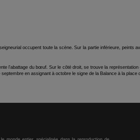
igneurial occupent toute la scène. Sur la partie inférieure, peints 
résente l'abattage du bœuf. Sur le côté droit, se trouve la représentat
 septembre en assignant à octobre le signe de la Balance à la place 
s le monde entier, spécialisée dans la reproduction de