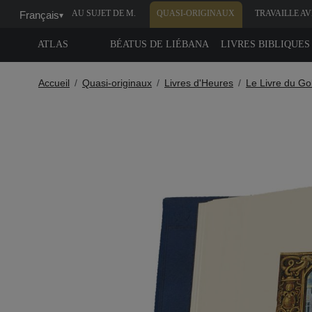
AU SUJET DE M.
QUASI-ORIGINAUX
TRAVAILLE A
Français
▾
MOLEIRO
NOUS
ATLAS
BÉATUS DE LIÉBANA
LIVRES BIBLIQUES
Accueil
Quasi-originaux
Livres d'Heures
Le Livre du Gol