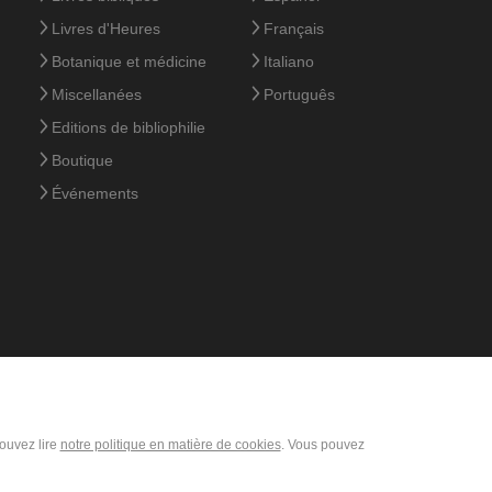
Livres d'Heures
Français
Botanique et médicine
Italiano
Miscellanées
Português
Editions de bibliophilie
Boutique
Événements
pouvez lire
notre politique en matière de cookies
. Vous pouvez