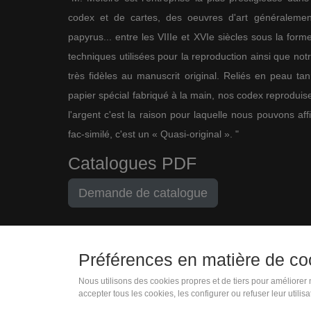
codex et de cartes, des oeuvres d'art généralement
papyrus... entre les VIIIe et XVIe siècles sous la for
techniques utilisées pour la reproduction ainsi que not
très fidèles au manuscrit original. Reliés en peau ta
papier spécial fabriqué à la main, nos codex reproduise
l'argent c'est la raison pour laquelle nous pouvons af
fac-similé, c'est un « Quasi-original ». "
Catalogues PDF
Demande de catalogue
Préférences en matière de co
Nous utilisons des cookies propres et de tiers pour améliorer
+33 (0)1 83 75 34 43
accepter tous les cookies, les configurer ou refuser leur utilis