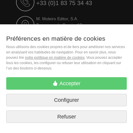
+33 (0)1 83 75 34 43
M. Moleiro Editor, S.A.
Travesera de Gracia, 17
E08021 Barcelona (Spain)
Préférences en matière de cookies
Nous utilisons des cookies propres et de tiers pour améliorer nos services
en analysant vos habitudes de navigation. Pour en savoir plus, vous
pouvez lire
notre politique en matière de cookies
. Vous pouvez accepter
tous les cookies, les configurer ou refuser leur utilisation en cliquant sur
l’un des boutons ci-dessous.
Accepter
Conditions de livraison
Préférences en matière de
Configurer
cookies
Politique de confidentialité
Contactez nous
Presse
Mentions légales
Refuser
© 2026 M. Moleiro Editor, S.A.