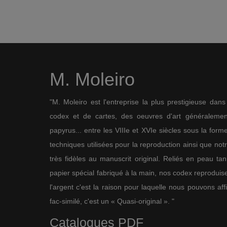
M. Moleiro
"M. Moleiro est l'entreprise la plus prestigieuse dan
codex et de cartes, des oeuvres d'art généralement
papyrus... entre les VIIIe et XVIe siècles sous la for
techniques utilisées pour la reproduction ainsi que not
très fidèles au manuscrit original. Reliés en peau ta
papier spécial fabriqué à la main, nos codex reproduise
l'argent c'est la raison pour laquelle nous pouvons af
fac-similé, c'est un « Quasi-original ». "
Catalogues PDF