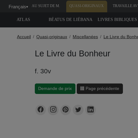
AU SUJET DE M.
QUASI-ORIGINAUX
TRAVAILLE A
Français
▾
MOLEIRO
NOUS
ATLAS
BÉATUS DE LIÉBANA
LIVRES BIBLIQUES
Accueil
Quasi-originaux
Miscellanées
Le Livre du Bonh
Le Livre du Bonheur
f. 30v
Demande de prix
Page précédente