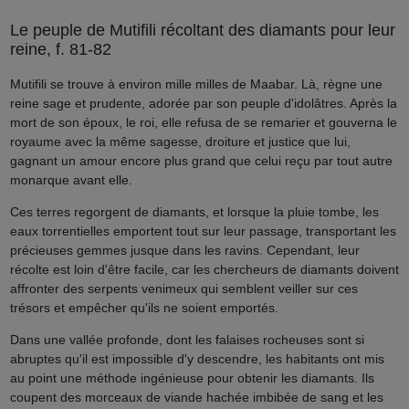
Le peuple de Mutifili récoltant des diamants pour leur
reine, f. 81-82
Mutifili se trouve à environ mille milles de Maabar. Là, règne une
reine sage et prudente, adorée par son peuple d'idolâtres. Après la
mort de son époux, le roi, elle refusa de se remarier et gouverna le
royaume avec la même sagesse, droiture et justice que lui,
gagnant un amour encore plus grand que celui reçu par tout autre
monarque avant elle.
Ces terres regorgent de diamants, et lorsque la pluie tombe, les
eaux torrentielles emportent tout sur leur passage, transportant les
précieuses gemmes jusque dans les ravins. Cependant, leur
récolte est loin d'être facile, car les chercheurs de diamants doivent
affronter des serpents venimeux qui semblent veiller sur ces
trésors et empêcher qu'ils ne soient emportés.
Dans une vallée profonde, dont les falaises rocheuses sont si
abruptes qu'il est impossible d'y descendre, les habitants ont mis
au point une méthode ingénieuse pour obtenir les diamants. Ils
coupent des morceaux de viande hachée imbibée de sang et les