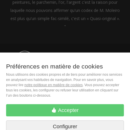
peintures, le parchemin, l'or, l'argent c'est la raison pour
laquelle nous pouvons affirmer qu'un codex de M. Moleiro
est plus qu'un simple fac-similé, c'est un « Quasi-original ».
"
+33 (0)1 83 75 34 43
Préférences en matière de cookies
Nous utilisons des cookies propres et de tiers pour améliorer nos services
M. Moleiro Editor, S.A.
en analysant vos habitudes de navigation. Pour en savoir plus, vous
Travesera de Gracia, 17
pouvez lire
notre politique en matière de cookies
. Vous pouvez accepter
E08021 Barcelona (Spain)
tous les cookies, les configurer ou refuser leur utilisation en cliquant sur
l’un des boutons ci-dessous.
Accepter
Configurer