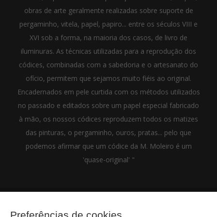
obras de arte geralmente realizadas sobre suporte de
pergaminho, vitela, papel, papiro... entre os séculos VIII e
XVI sob a forma, na maioria dos casos, de livro de
iluminuras. As técnicas utilizadas para a reprodução dos
códices, combinadas com a sabedoria e o artesanato do
ofício, permitem que sejamos muito fiéis ao original.
Encadernados em pele curtida com os métodos utilizados
no passado e editados sobre um papel especial fabricado
à mão, os nossos códices reproduzem todos os matizes
das pinturas, o pergaminho, ouros, pratas... pelo que
podemos afirmar que um códice da M. Moleiro é um
'quase-original' "
Preferências de cookies
(+34) 932 402 091