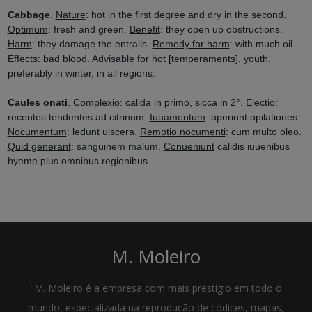
Cabbage
.
Nature
: hot in the first degree and dry in the second.
Optimum
: fresh and green.
Benefit
: they open up obstructions.
Harm
: they damage the entrails.
Remedy for harm
: with much oil.
Effects
: bad blood.
Advisable for
hot [temperaments], youth,
preferably in winter, in all regions.
Caules onati
.
Complexio
: calida in primo, sicca in 2°.
Electio
:
recentes tendentes ad citrinum.
Iuuamentum
: aperiunt opilationes.
Nocumentum
: ledunt uiscera.
Remotio nocumenti
: cum multo oleo.
Quid generant
: sanguinem malum.
Conueniunt
calidis iuuenibus
hyeme plus omnibus regionibus
M. Moleiro
"M. Moleiro é a empresa com mais prestígio em todo o
mundo, especializada na reprodução de códices, mapas,