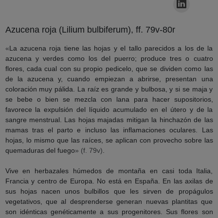
Azucena roja (Lilium bulbiferum), ff. 79v-80r
«
La azucena roja tiene las hojas y el tallo parecidos a los de la
azucena y verdes como los del puerro; produce tres o cuatro
flores, cada cual con su propio pedicelo, que se dividen como las
de la azucena y, cuando empiezan a abrirse, presentan una
coloración muy pálida. La raíz es grande y bulbosa, y si se maja y
se bebe o bien se mezcla con lana para hacer supositorios,
favorece la expulsión del líquido acumulado en el útero y de la
sangre menstrual. Las hojas majadas mitigan la hinchazón de las
mamas tras el parto e incluso las inflamaciones oculares. Las
hojas, lo mismo que las raíces, se aplican con provecho sobre las
quemaduras del fuego
» (f. 79v)
.
Vive en herbazales húmedos de montaña en casi toda Italia,
Francia y centro de Europa. No está en España. En las axilas de
sus hojas nacen unos bulbillos que les sirven de propágulos
vegetativos, que al desprenderse generan nuevas plantitas que
son idénticas genéticamente a sus progenitores. Sus flores son