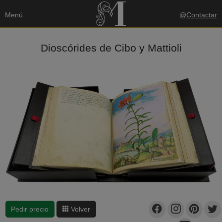
Menú
@
Contactar
Dioscórides de Cibo y Mattioli
Pedir precio
Volver