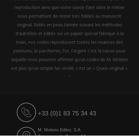
reproduction ainsi que notre savoir-faire dans le métier
nous permettent de rester très fidèles au manuscrit
original. Reliés en peau tannée suivant les méthodes
d'autrefois et édités sur un papier spécial fabriqué à la
main, nos codex reproduisent toutes les nuances des
peintures, le parchemin, l'or, l'argent c'est la raison pour
laquelle nous pouvons affirmer qu'un codex de M. Moleiro
est plus qu'un simple fac-similé, c'est un « Quasi-original ».
"
+33 (0)1 83 75 34 43
M. Moleiro Editor, S.A.
Travesera de Gracia, 17