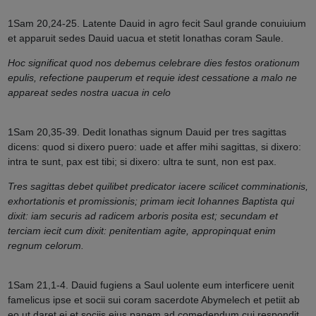
1Sam 20,24-25. Latente Dauid in agro fecit Saul grande conuiuium
et apparuit sedes Dauid uacua et stetit Ionathas coram Saule.
Hoc significat quod nos debemus celebrare dies festos orationum
epulis, refectione pauperum et requie idest cessatione a malo ne
appareat sedes nostra uacua in celo
1Sam 20,35-39. Dedit Ionathas signum Dauid per tres sagittas
dicens: quod si dixero puero: uade et affer mihi sagittas, si dixero:
intra te sunt, pax est tibi; si dixero: ultra te sunt, non est pax.
Tres sagittas debet quilibet predicator iacere scilicet comminationis,
exhortationis et promissionis; primam iecit Iohannes Baptista qui
dixit: iam securis ad radicem arboris posita est; secundam et
terciam iecit cum dixit: penitentiam agite, appropinquat enim
regnum celorum.
1Sam 21,1-4. Dauid fugiens a Saul uolente eum interficere uenit
famelicus ipse et socii sui coram sacerdote Abymelech et petiit ab
eo ut daret ei et sociis eius panem ad comedendum cui respondit