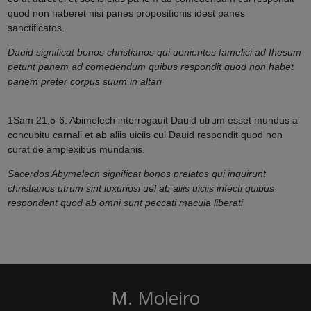
quod non haberet nisi panes propositionis idest panes
sanctificatos.
Dauid significat bonos christianos qui uenientes famelici ad Ihesum
petunt panem ad comedendum quibus respondit quod non habet
panem preter corpus suum in altari
1Sam 21,5-6. Abimelech interrogauit Dauid utrum esset mundus a
concubitu carnali et ab aliis uiciis cui Dauid respondit quod non
curat de amplexibus mundanis.
Sacerdos Abymelech significat bonos prelatos qui inquirunt
christianos utrum sint luxuriosi uel ab aliis uiciis infecti quibus
respondent quod ab omni sunt peccati macula liberati
M. Moleiro