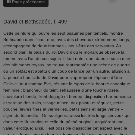
Page précédente
David et Bethsabée, f. 49v
Cette peinture qui ouvre les sept psaumes pénitentiels, montre
Bethsabée dans l’eau, nue, avec des cheveux extrêmement longs,
accompagnée de deux femmes – peut-être des servantes. Au
second plan, le palais du roi David d’où le monarque observe la
femme avec l’un de ses sujets. Il faut noter que, dans le socle d’un
des bâtiments royaux, se trouve représentée une scène de guerre
où un soldat est abattu d’un coup de lance par un autre, allusion à
la pensée homicide de David pour s’approprier l’épouse d’Urie.
Celle-ci, tout comme Eve, résume le
topos
de la beauté canonique
féminine : blancheur du teint, rehaussée d’une touche rosée,
chevelure blonde, front dégagé et bombé, disposition harmonieuse
et sereine des traits, visage mince, nez pointu et régulier, petite
bouche, lèvres fines et vermeilles, petits seins et large ventre –
signe de fécondité. On soulignera aussi les très longs cheveux qui,
dans cette illustration et celle du péché originel, acquièrent une
valeur érotique; ainsi, il est possible d’associer cet aspect avec le
jardin – dépositaire de tous les topiques du
locus amoenus
– lieu