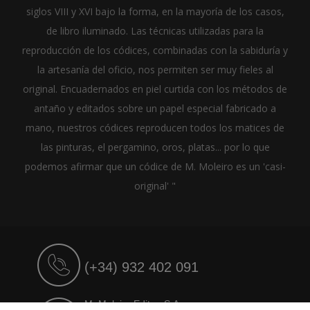
siglos VIII y XVI bajo la forma, en la mayoría de los casos,
de libro iluminado. Las técnicas utilizadas para la
reproducción de los códices, combinadas con la sabiduría y
la artesanía del oficio, nos permiten ser muy fieles al
original. Encuadernados en piel curtida con los métodos de
antaño y editados sobre un papel especial fabricado a
mano, nuestros códices reproducen todos los matices de
las pinturas, el pergamino, oros, platas... por lo que
podemos afirmar que un códice de M. Moleiro es un 'casi-
original' "
(+34) 932 402 091
M. Moleiro Editor, S.A.