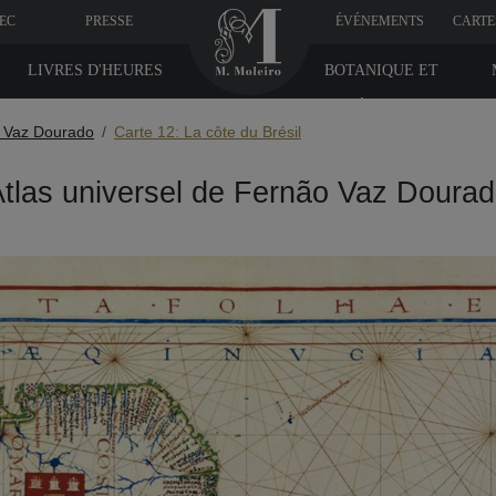
VEC
PRESSE
ÉVÉNEMENTS
CARTE
LIVRES D'HEURES
BOTANIQUE ET
MÉDICINE
o Vaz Dourado
Carte 12: La côte du Brésil
tlas universel de Fernão Vaz Doura