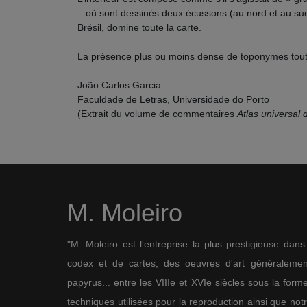
– où sont dessinés deux écussons (au nord et au sud)
Brésil, domine toute la carte.
La présence plus ou moins dense de toponymes tout a
João Carlos Garcia
Faculdade de Letras, Universidade do Porto
(Extrait du volume de commentaires
Atlas universal 
M. Moleiro
"M. Moleiro est l'entreprise la plus prestigieuse dan
codex et de cartes, des oeuvres d'art généralement
papyrus... entre les VIIIe et XVIe siècles sous la for
techniques utilisées pour la reproduction ainsi que not