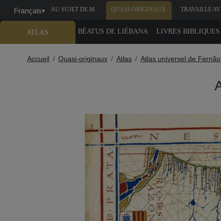
AU SUJET DE M.
QUASI-ORIGINAUX
TRAVAILLE A
Français
▾
MOLEIRO
NOUS
BÉATUS DE LIÉBANA
LIVRES BIBLIQUES
ATLAS
Accueil
Quasi-originaux
Atlas
Atlas universel de Fernã
A