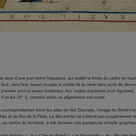
 situé d’une part entre l’équateur, qui établit la limite du cadre en haut 
que Sud, vers l’est, lequel occupe la moitié de la carte sans avoir de dé
 premier sont ici assez évidentes. Aux routes maritimes (non figurées), s
 S et les 21° S, orientés selon un alignement est-ouest.
 correspondantes dans les atlas de Vaz Dourado, l’image du Brésil n’est
o et du Rio de la Plata. Le Maranhão ne s’étend pas exagérément vers
, au centre du territoire, a été dressée une pompeuse échelle graphiqu
ande régions » : la « Côte du Brésil », « le Maranhão », le « Rio des Am