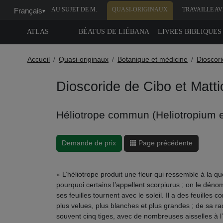
AU SUJET DE M.
QUASI-ORIGINAUX
TRAVAILLE A
Français
▾
MOLEIRO
NOUS
ATLAS
BÉATUS DE LIÉBANA
LIVRES BIBLIQUES
Accueil
Quasi-originaux
Botanique et médicine
Dioscori
Dioscoride de Cibo et Mattio
Héliotrope commun (Heliotropium e
Demande de prix
Page précédente
«
L’héliotrope produit une fleur qui ressemble à la qu
pourquoi certains l’appellent scorpiurus ; on le dén
ses feuilles tournent avec le soleil. Il a des feuilles 
plus velues, plus blanches et plus grandes ; de sa rac
souvent cinq tiges, avec de nombreuses aisselles à l