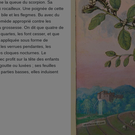
e la queue du scorpion. Sa
ux rocailleux. Une poignée de cette
 bile et les flegmes. Bu avec du
remède approprié contre les
la grossesse. On dit que quatre de
quartes, les font cesser, et que
e, appliquée sous forme de
les verrues pendantes, les
es cloques nocturnes. Le
c profit sur la tête des enfants
goutte ou luxées ; ses feuilles
parties basses, elles induisent