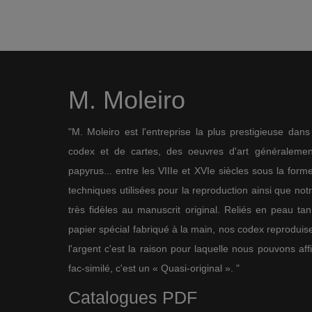
M. Moleiro
"M. Moleiro est l'entreprise la plus prestigieuse dan
codex et de cartes, des oeuvres d'art généralement
papyrus... entre les VIIIe et XVIe siècles sous la for
techniques utilisées pour la reproduction ainsi que not
très fidèles au manuscrit original. Reliés en peau ta
papier spécial fabriqué à la main, nos codex reproduise
l'argent c'est la raison pour laquelle nous pouvons af
fac-similé, c'est un « Quasi-original ». "
Catalogues PDF