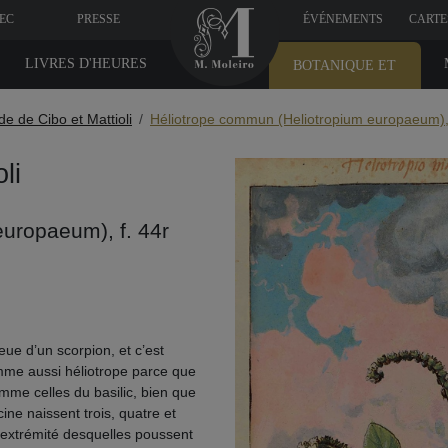
VEC
PRESSE
ÉVÉNEMENTS
CARTE
LIVRES D'HEURES
BOTANIQUE ET
MÉDICINE
de de Cibo et Mattioli
Héliotrope commun (Heliotropium europaeum), 
li
uropaeum), f. 44r
eue d’un scorpion, et c’est
omme aussi héliotrope parce que
comme celles du basilic, bien que
ine naissent trois, quatre et
’extrémité desquelles poussent