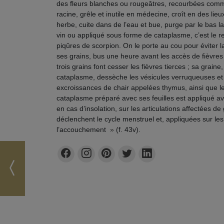
des fleurs blanches ou rougeâtres, recourbées comm
racine, grêle et inutile en médecine, croît en des lie
herbe, cuite dans de l’eau et bue, purge par le bas la
vin ou appliqué sous forme de cataplasme, c’est le 
piqûres de scorpion. On le porte au cou pour éviter 
ses grains, bus une heure avant les accès de fièvres 
trois grains font cesser les fièvres tierces ; sa grain
cataplasme, dessèche les vésicules verruqueuses et 
excroissances de chair appelées thymus, ainsi que l
cataplasme préparé avec ses feuilles est appliqué ave
en cas d’insolation, sur les articulations affectées de 
déclenchent le cycle menstruel et, appliquées sur les 
l’accouchement
»
(f. 43v).