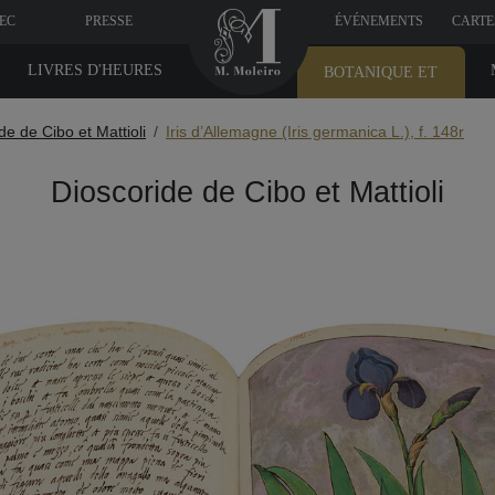
VEC
PRESSE
ÉVÉNEMENTS
CARTE
LIVRES D'HEURES
BOTANIQUE ET
MÉDICINE
de de Cibo et Mattioli
Iris d’Allemagne (Iris germanica L.), f. 148r
Dioscoride de Cibo et Mattioli