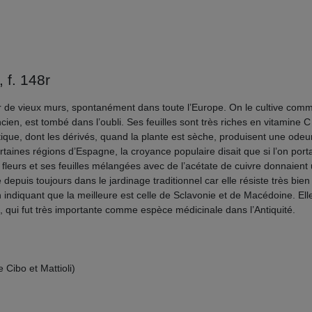
 f. 148r
ur de vieux murs, spontanément dans toute l’Europe. On le cultive comme
ancien, est tombé dans l’oubli. Ses feuilles sont très riches en vitamine
tique, dont les dérivés, quand la plante est sèche, produisent une odeur d
taines régions d’Espagne, la croyance populaire disait que si l’on po
s fleurs et ses feuilles mélangées avec de l’acétate de cuivre donnaient
puis toujours dans le jardinage traditionnel car elle résiste très bien 
 indiquant que la meilleure est celle de Sclavonie et de Macédoine. Elle
, qui fut très importante comme espèce médicinale dans l’Antiquité.
Cibo et Mattioli)