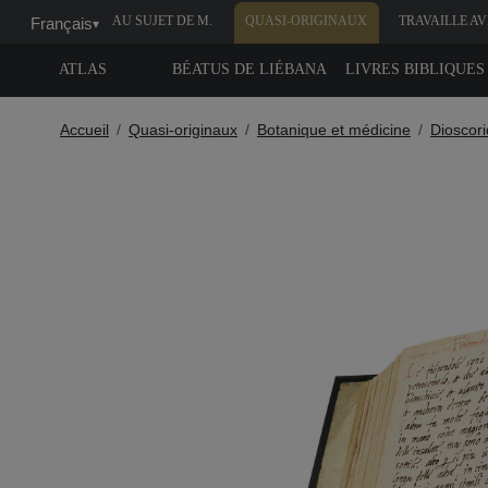
AU SUJET DE M.
QUASI-ORIGINAUX
TRAVAILLE A
Français
▾
MOLEIRO
NOUS
ATLAS
BÉATUS DE LIÉBANA
LIVRES BIBLIQUES
Accueil
Quasi-originaux
Botanique et médicine
Dioscori