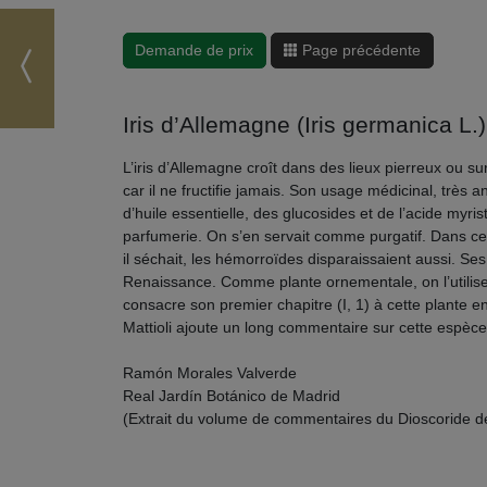
Demande de prix
Page précédente
Iris d’Allemagne (Iris germanica L.),
L’iris d’Allemagne croît dans des lieux pierreux ou s
car il ne fructifie jamais. Son usage médicinal, très 
d’huile essentielle, des glucosides et de l’acide myris
parfumerie. On s’en servait comme purgatif. Dans cer
il séchait, les hémorroïdes disparaissaient aussi. Se
Renaissance. Comme plante ornementale, on l’utilise de
consacre son premier chapitre (I, 1) à cette plante en
Mattioli ajoute un long commentaire sur cette espèce
Ramón Morales Valverde
Real Jardín Botánico de Madrid
(Extrait du volume de commentaires du Dioscoride de 