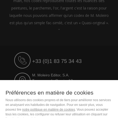
main, nos codex reproduisent toutes les nuances des
peintures, le parchemin, l'or, l'argent c'est la raison pour
laquelle nous pouvons affirmer qu'un codex de M. Moleiro
est plus qu'un simple fac-similé, c'est un « Quasi-original ».
"
+33 (0)1 83 75 34 43
M. Moleiro Editor, S.A.
Travesera de Gracia, 17
E08021 Barcelona (Spain)
Préférences en matière de cookies
Nous utilisons des cookies propres et de tiers pour améliorer nos services
en analysant vos habitudes de navigation. Pour en savoir plus, vous
pouvez lire
notre politique en matière de cookies
. Vous pouvez accepter
tous les cookies, les configurer ou refuser leur utilisation en cliquant sur