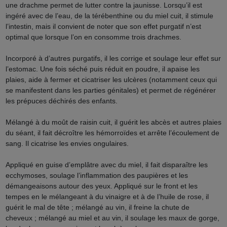
une drachme permet de lutter contre la jaunisse. Lorsqu
’
il est
ingéré avec de l’eau, de la térébenthine ou du miel cuit, il stimule
l
’
intestin, mais il convient de noter que son effet purgatif n’est
optimal que lorsque l
’
on en consomme trois drachmes.
Incorporé à d
’
autres purgatifs, il les corrige et soulage leur effet sur
l’estomac. Une fois séché puis réduit en poudre, il apaise les
plaies, aide à fermer et cicatriser les ulcères (notamment ceux qui
se manifestent dans les parties génitales) et permet de régénérer
les prépuces déchirés des enfants.
Mélangé à du moût de raisin cuit, il guérit les abcès et autres plaies
du séant, il fait décroître les hémorroïdes et arrête l
’
écoulement de
sang. Il cicatrise les envies ongulaires.
Appliqué en guise d
’
emplâtre avec du miel, il fait disparaître les
ecchymoses, soulage l’inflammation des paupières et les
démangeaisons autour des yeux. Appliqué sur le front et les
tempes en le mélangeant à du vinaigre et à de l
’
huile de rose, il
guérit le mal de tête ; mélangé au vin, il freine la chute de
cheveux ; mélangé au miel et au vin, il soulage les maux de gorge,