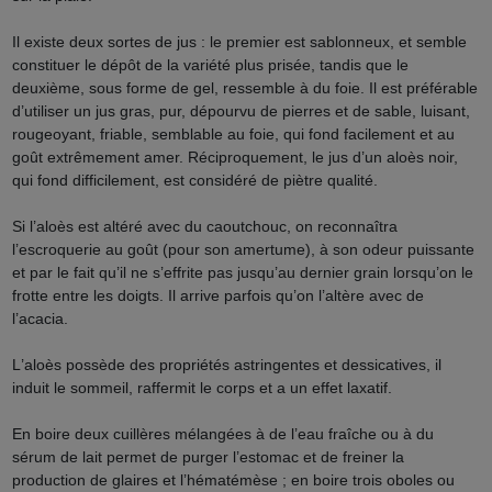
Il existe deux sortes de jus : le premier est sablonneux, et semble
constituer le dépôt de la variété plus prisée, tandis que le
deuxième, sous forme de gel, ressemble à du foie. Il est préférable
d
’
utiliser un jus gras, pur, dépourvu de pierres et de sable, luisant,
rougeoyant, friable, semblable au foie, qui fond facilement et au
goût extrêmement amer. Réciproquement, le jus d’un aloès noir,
qui fond difficilement, est considéré de piètre qualité.
Si l’aloès est altéré avec du caoutchouc, on reconnaîtra
l’escroquerie au goût (pour son amertume), à son odeur puissante
et par le fait qu
’
il ne s
’
effrite pas jusqu
’
au dernier grain lorsqu
’
on le
frotte entre les doigts. Il arrive parfois qu
’
on l
’
altère avec de
l’acacia.
L
’
aloès possède des propriétés astringentes et dessicatives, il
induit le sommeil, raffermit le corps et a un effet laxatif.
En boire deux cuillères mélangées à de l’eau fraîche ou à du
sérum de lait permet de purger l’estomac et de freiner la
production de glaires et l
’
hématémèse ; en boire trois oboles ou