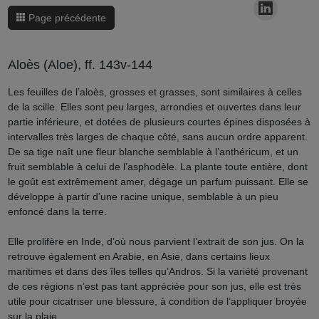
Page précédente
Aloès (Aloe), ff. 143v-144
Les feuilles de l’aloès, grosses et grasses, sont similaires à celles
de la scille. Elles sont peu larges, arrondies et ouvertes dans leur
partie inférieure, et dotées de plusieurs courtes épines disposées à
intervalles très larges de chaque côté, sans aucun ordre apparent.
De sa tige naît une fleur blanche semblable à l
’
anthéricum, et un
fruit semblable à celui de l’asphodèle. La plante toute entière, dont
le goût est extrêmement amer, dégage un parfum puissant. Elle se
développe à partir d
’
une racine unique, semblable à un pieu
enfoncé dans la terre.
Elle prolifère en Inde, d
’
où nous parvient l’extrait de son jus. On la
retrouve également en Arabie, en Asie, dans certains lieux
maritimes et dans des îles telles qu
’
Andros. Si la variété provenant
de ces régions n
’
est pas tant appréciée pour son jus, elle est très
utile pour cicatriser une blessure, à condition de l
’
appliquer broyée
sur la plaie.