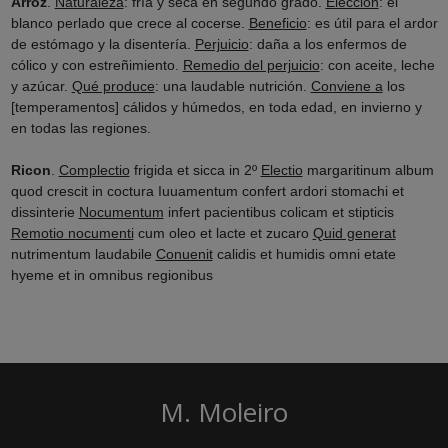
Arroz
.
Naturaleza
: fría y seca en segundo grado.
Elección
: el
blanco perlado que crece al cocerse.
Beneficio
: es útil para el ardor
de estómago y la disentería.
Perjuicio
: daña a los enfermos de
cólico y con estreñimiento.
Remedio del perjuicio
: con aceite, leche
y azúcar.
Qué produce
: una laudable nutrición.
Conviene a
los
[temperamentos] cálidos y húmedos, en toda edad, en invierno y
en todas las regiones.
Ricon
.
Complectio
frigida et sicca in 2º
Electio
margaritinum album
quod crescit in coctura Iuuamentum confert ardori stomachi et
dissinterie
Nocumentum
infert pacientibus colicam et stipticis
Remotio nocumenti
cum oleo et lacte et zucaro
Quid generat
nutrimentum laudabile
Conuenit
calidis et humidis omni etate
hyeme et in omnibus regionibus
M. Moleiro