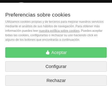
(+34) 932 402 091
Preferencias sobre cookies
Utilizamos cookies propias y de terceros para mejorar nuestros servicios
M. Moleiro Editor, S.A.
mediante el análisis de sus hábitos de navegación. Para obtener más
Travesera de Gracia, 17
información puedes leer
nuestra política sobre cookies
. Puedes aceptar
E08021 Barcelona (Spain)
todas las cookies, configurarlas o rechazar su uso haciendo click en
alguno de los botones que encontrarás a continuación.
Aceptar
Configurar
Rechazar
Condiciones de compra
Preferencias sobre cookies
Políticas de privacidad
Contactar
Prensa
Aviso legal
© 2026 M. Moleiro Editor, S.A.