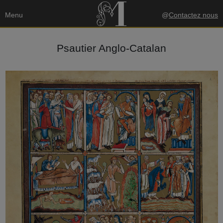
Menu
@
Contactez nous
Psautier Anglo-Catalan