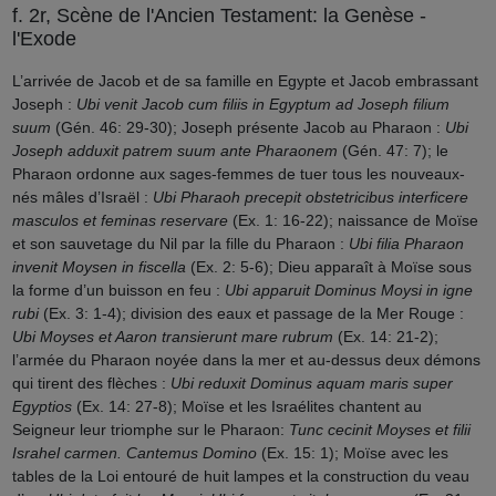
f. 2r, Scène de l'Ancien Testament: la Genèse -
l'Exode
L’arrivée de Jacob et de sa famille en Egypte et Jacob embrassant
Joseph :
Ubi venit Jacob cum filiis in Egyptum ad Joseph filium
suum
(Gén. 46: 29-30); Joseph présente Jacob au Pharaon :
Ubi
Joseph adduxit patrem suum ante Pharaonem
(Gén. 47: 7); le
Pharaon ordonne aux sages-femmes de tuer tous les nouveaux-
nés mâles d’Israël :
Ubi Pharaoh precepit obstetricibus interficere
masculos et feminas reservare
(Ex. 1: 16-22); naissance de Moïse
et son sauvetage du Nil par la fille du Pharaon :
Ubi filia Pharaon
invenit Moysen in fiscella
(Ex. 2: 5-6); Dieu apparaît à Moïse sous
la forme d’un buisson en feu :
Ubi apparuit Dominus Moysi in igne
rubi
(Ex. 3: 1-4); division des eaux et passage de la Mer Rouge :
Ubi Moyses et Aaron transierunt mare rubrum
(Ex. 14: 21-2);
l’armée du Pharaon noyée dans la mer et au-dessus deux démons
qui tirent des flèches :
Ubi reduxit Dominus aquam maris super
Egyptios
(Ex. 14: 27-8); Moïse et les Israélites chantent au
Seigneur leur triomphe sur le Pharaon:
Tunc cecinit Moyses et filii
Israhel carmen. Cantemus Domino
(Ex. 15: 1); Moïse avec les
tables de la Loi entouré de huit lampes et la construction du veau