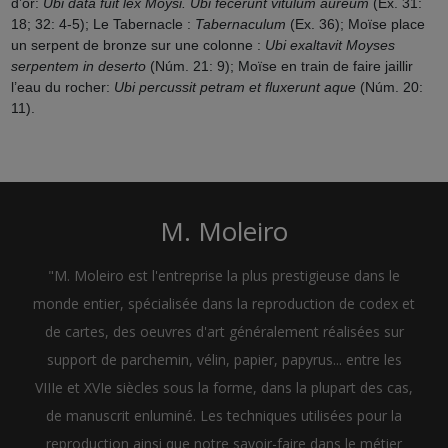
d’or:
Ubi data fuit lex Moysi. Ubi fecerunt vitulum aureum
(Ex. 31:
18; 32: 4-5); Le Tabernacle :
Tabernaculum
(Ex. 36); Moïse place
un serpent de bronze sur une colonne :
Ubi exaltavit Moyses
serpentem in deserto
(Núm. 21: 9); Moïse en train de faire jaillir
l’eau du rocher:
Ubi percussit petram et fluxerunt aque
(Núm. 20:
11).
M. Moleiro
"M. Moleiro est l'entreprise la plus prestigieuse dans le
monde entier, spécialisée dans la reproduction de codex et
de cartes, des oeuvres d'art généralement réalisées sur
support de parchemin, vélin, papier, papyrus... entre les
VIIIe et XVIe siècles sous la forme, dans la plupart des cas,
de manuscrit enluminé. Les techniques utilisées pour la
reproduction ainsi que notre savoir-faire dans le métier